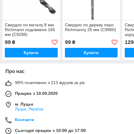
Свердло по металу 8 мм
Свердло по дереву перо
Свер
Richmann подовжене 165
Richmannу 25 мм (C9960)
Rich
мм (C9288)
шуру
99
99
129
₴
₴
Купити
Купити
Про нас
98% позитивних з 213 відгуків за рік
Працює з 10.09.2020
м. Луцьк
Луцьк, Україна
Контакти
Сьогодні працює з 10:00 до 17:00