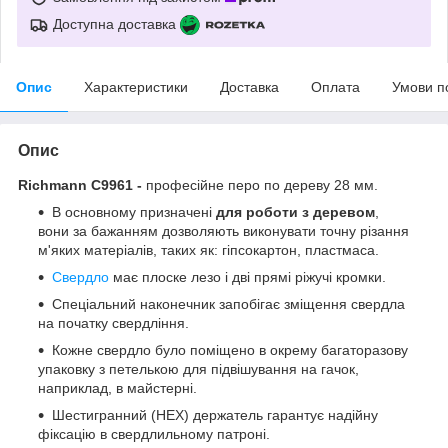
Доступна доставка
Опис
Характеристики
Доставка
Оплата
Умови п
Опис
Richmann C9961 -
професійне перо по дереву 28 мм.
В основному призначені
для роботи з деревом
,
вони за бажанням дозволяють виконувати точну різання
м'яких матеріалів, таких як: гіпсокартон, пластмаса.
Свердло
має плоске лезо і дві прямі ріжучі кромки.
Спеціальний наконечник запобігає зміщення свердла
на початку свердління.
Кожне свердло було поміщено в окрему багаторазову
упаковку з петелькою для підвішування на гачок,
наприклад, в майстерні.
Шестигранний (HEX) держатель гарантує надійну
фіксацію в свердлильному патроні.