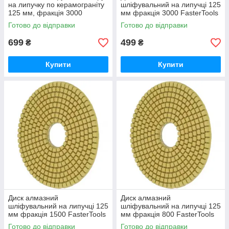
на липучку по керамограніту
шліфувальний на липучці 125
125 мм, фракція 3000
мм фракція 3000 FasterTools
FasterTools (Е7158)
(Е7151)
Готово до відправки
Готово до відправки
699
499
₴
₴
Купити
Купити
Диск алмазний
Диск алмазний
шліфувальний на липучці 125
шліфувальний на липучці 125
мм фракція 1500 FasterTools
мм фракція 800 FasterTools
(Е7150)
(Е7149)
Готово до відправки
Готово до відправки