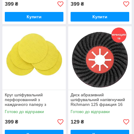
399
399
₴
₴
Купити
Купити
Круг шліфувальний
Диск абразивний
перфорованний з
шліфувальний напівгнучкий
наждачного паперу з
Richmann 125 фракция 16
липучкою Draumet 225 мм
(C4660)
Готово до відправки
Готово до відправки
фракція 120 (E8678)
399
129
₴
₴