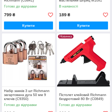
Richmann (C0841)
мастильний шприц M10x1
Richmann (C0781)
Готово до відправки
В наявності
799
189
₴
₴
Купити
Купити
Новинка
Набір замків 3 шт Richmann
загартована дуга 50 мм 9
Пістолет клейовий Richmann
ключів (C9350)
бездротовий 80 Вт (C0849)
Готово до відправки
Готово до відправки