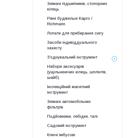
Знімачі підшипників, стопорних
кілець
Рівні будівельні Kapro /
Richmann
Лопати для прибирання снігу
Засоби індивіддуального
захисту
З'єднувальний інструмент
Набори аксесуарів
(ущільнюючих кілець, шплінтів,
шайб)
Інспекційний магнітний
інструмент
Знімачі автомобільних
фільтрів
Подйомники, лебідки, талі
Садовий інструмент
Ключі імбусові