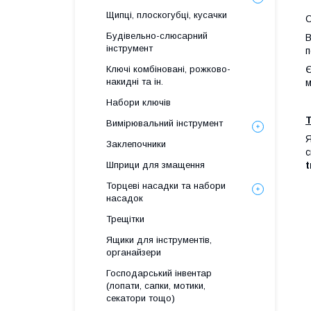
Щипці, плоскогубці, кусачки
О
Будівельно-слюсарний
В
інструмент
п
Ключі комбіновані, рожково-
Є
накидні та ін.
м
Набори ключів
Вимірювальний інструмент
Я
Заклепочники
с
Шприци для змащення
t
Торцеві насадки та набори
насадок
Трещітки
Ящики для інструментів,
органайзери
Господарський інвентар
(лопати, сапки, мотики,
секатори тощо)