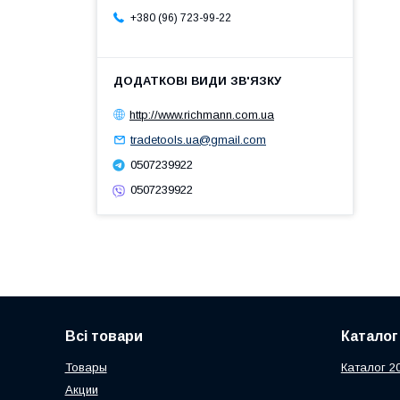
+380 (96) 723-99-22
http://www.richmann.com.ua
tradetools.ua@gmail.com
0507239922
0507239922
Всі товари
Каталог
Товары
Каталог 2
Акции