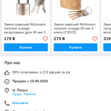
Замок навісний Richmann
Замок навісний Richmann
Замо
латунне осердя
латунне осердя 60 мм 4
лату
загартована дуга 40 мм 3
ключі (C9322)
моло
ключі (C9324)
4 кл
179
279
319
₴
₴
Купити
Купити
Про нас
98% позитивних з 213 відгуків за рік
Працює з 10.09.2020
м. Луцьк
Луцьк, Україна
Контакти