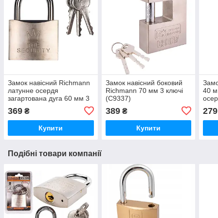
Замок навісний Richmann
Замок навісний боковий
Замо
латунне осердя
Richmann 70 мм 3 ключі
40 м
загартована дуга 60 мм 3
(C9337)
осер
ключі (C9326)
(C93
369
389
279
₴
₴
Купити
Купити
Подібні товари компанії