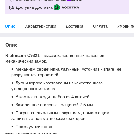
Доступна доставка
Опис
Характеристики
Доставка
Оплата
Умови п
Опис
Richmann C9321
- высококачественный навесной
механический замок.
Механизм сердечника латунный, устойчив к влаге, не
разрушается коррозией.
Дуга и корпус изготовлены из качественного
утолщенного металла.
В комплект входит набор из 4 ключей.
Закаленное оголовье толщиной 7,5 мм.
Покрыт специальным покрытием, помогающим
защитить от климатических факторов.
Премиум качество.