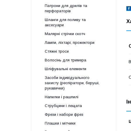
Патрони для дрилів та
перфораторів
Шланги для поливу та
Х
аксесуари
Малярні стрічки скотч
Лампи, ліхтарі, прожектори
Стяжні троси
Волосінь для тримера
В
Шліфувальні елементи
Засоби індивідуального
захисту (респіратори, беруші,
рукавички)
Напилки і рашпилі
І
Струбцини і лещата
Фрези і набори фрез
Ц
Плашки і мітчики