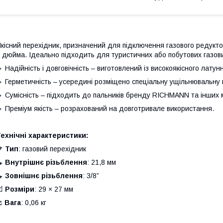
кісний перехідник, призначений для підключення газового редуктор
 дюйма. Ідеально підходить для туристичних або побутових газов
 Надійність і довговічність – виготовлений із високоякісного латун
 Герметичність – усередині розміщено спеціальну ущільнювальну 
 Сумісність – підходить до пальників бренду RICHMANN та інших 
 Преміум якість – розрахований на довготривале використання.
ехнічні характеристики:
📌
Тип
: газовий перехідник
🔧
Внутрішнє різьблення
: 21,8 мм

Зовнішнє різьблення
: 3/8”

Розміри
: 29 × 27 мм
⚖️
Вага
: 0,06 кг