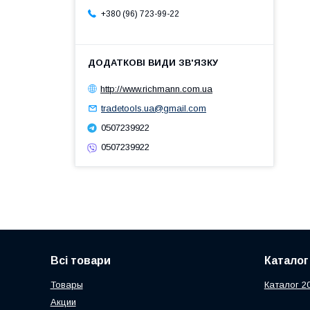
+380 (96) 723-99-22
http://www.richmann.com.ua
tradetools.ua@gmail.com
0507239922
0507239922
Всі товари
Каталог
Товары
Каталог 2
Акции