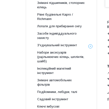
Знімачі підшипників, стопорних
кілець
Рівні будівельні Kapro /
Richmann
Я
Лопати для прибирання снігу
8

Засоби індивіддуального
захисту

З'єднувальний інструмент

Набори аксесуарів

(ущільнюючих кілець, шплінтів,
шайб)
Т
Інспекційний магнітний
інструмент
Знімачі автомобільних
фільтрів

Подйомники, лебідки, талі

Садовий інструмент
Ключі імбусові