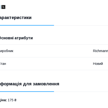
арактеристики
Основні атрибути
иробник
Richman
Стан
Новий
нформація для замовлення
іна:
175 ₴