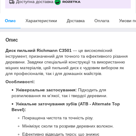
Доступна доставка
Опис
Характеристики
Доставка
Оплата
Умови п
Опис
Диск пильний Richmann C3501
— це високоякісний
інструмент, призначений для точного та ефективного різання
деревини. Завдяки спеціальній конструкції та використанню
міцних матеріалів, цей пильний диск є чудовим вибором як
для професіоналів, так і для домашніх майстрів.
Особливості:
Універсальне застосування:
Підходить для
розпилювання як м'якої, так і твердої деревини.
Унікальне заточування зубів (ATB - Alternate Top
Bevel):
Покращена чистота та точність різу.
Мінімізує сколи та розриви деревних волокон.
Ефективно відводить тирсу, що знижує