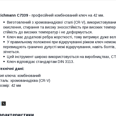
Richmann C7339 -
професійний комбінований ключ на 42 мм.
Виготовлений з хромованадієвої сталі (CR-V), використовуваний 
окислення, стирання та високу зносостійкість при високих темпе
стійкість до високих температур і не деформується.
Ключ має додаткові ребра жорсткості, тому витримує дуже вел
У правильному положенні при відкручуванні ріжком ключ немож
перевищують гранично дупусті межі відкручування, навіть болтів, 
зігнеться.
Цей інструмент широко використовується на виробництвах, СТО,
Ключ відповідає стандартам DIN 3113.
ехнічні дані:
ип ключа: комбінований
таль: хромованадієва (CR-V)
озмір: 42 мм
арактеристики