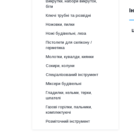
Викрутки, набори викруток,
біти
І
Ключі трубні та розвідні
Ножовки, пилки
Ц
Ножі будівельні, леза
Пістолети для силікону /
герметика
Молотки, кувалди, киянки
Сокири, колуни
Спеціалізований інструмент
Міксери будівельні
Гладилки, кельми, терки,
шпателі
Газові горілки, пальники,
комплектуючі
Розміточний інструмент