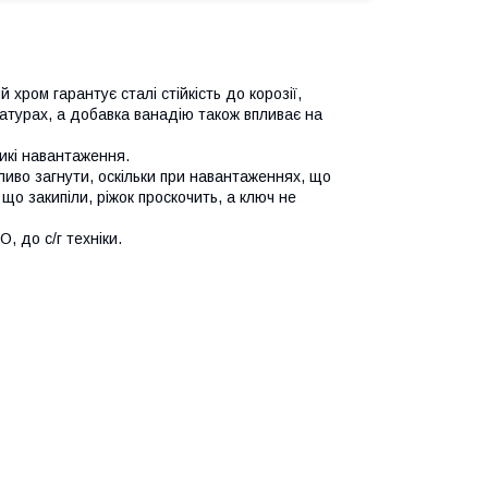
хром гарантує сталі стійкість до корозії,
ратурах, а добавка ванадію також впливає на
икі навантаження.
ливо загнути, оскільки при навантаженнях, що
що закипіли, ріжок проскочить, а ключ не
 до с/г техніки.