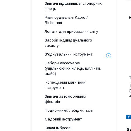
Знімачі підшипників, стопорних
кілець
Рівні будівельні Kapro /
Richmann
Лопати для прибирання снігу
Засоби індивіддуального
захисту
З'єднувальний інструмент
Набори аксесуарів
(ущільнюючих кілець, шплінтів,
шайб)
Т
Інспекційний магнітний
Т
інструмент
С
Р
Знімачі автомобільних
фільтрів
Подйомники, лебідки, талі
Садовий інструмент
Ключі імбусові
Х