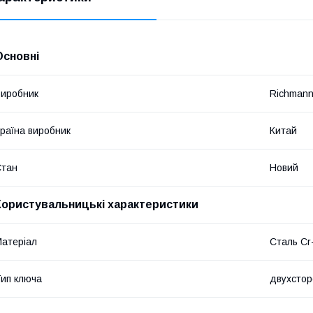
Основні
иробник
Richman
раїна виробник
Китай
Стан
Новий
Користувальницькі характеристики
атеріал
Сталь Cr
ип ключа
двухсто