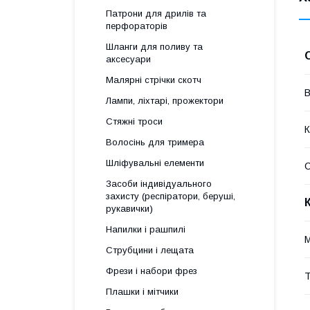
Патрони для дрилів та
перфораторів
Шланги для поливу та
аксесуари
Малярні стрічки скотч
В
Лампи, ліхтарі, прожектори
Стяжні троси
К
Волосінь для тримера
Шліфувальні елементи
Засоби індивідуального
захисту (респіратори, беруші,
рукавички)
Напилки і рашпилі
М
Струбцини і лещата
Фрези і набори фрез
Т
Плашки і мітчики