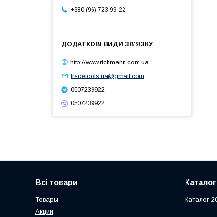
+380 (96) 723-99-22
http://www.richmann.com.ua
tradetools.ua@gmail.com
0507239922
0507239922
Всі товари
Каталог
Товары
Каталог 2
Акции