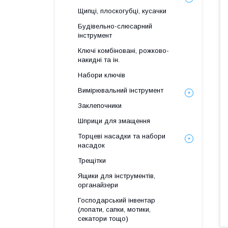
Щипці, плоскогубці, кусачки
Будівельно-слюсарний
інструмент
Ключі комбіновані, рожково-
накидні та ін.
Набори ключів
Вимірювальний інструмент
Заклепочники
Шприци для змащення
Торцеві насадки та набори
насадок
Трещітки
Ящики для інструментів,
органайзери
Господарський інвентар
(лопати, сапки, мотики,
секатори тощо)