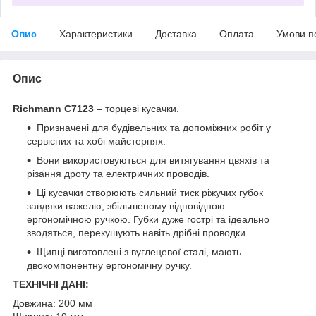
Опис
Характеристики
Доставка
Оплата
Умови п
Опис
Richmann C7123
– торцеві кусачки.
Призначені для будівельних та допоміжних робіт у
сервісних та хобі майстернях.
Вони використовуються для витягування цвяхів та
різання дроту та електричних проводів.
Ці кусачки створюють сильний тиск ріжучих губок
завдяки важелю, збільшеному відповідною
ергономічною ручкою. Губки дуже гострі та ідеально
зводяться, перекушують навіть дрібні проводки.
Щипці виготовлені з вуглецевої сталі, мають
двокомпонентну ергономічну ручку.
ТЕХНІЧНІ ДАНІ:
Довжина: 200 мм