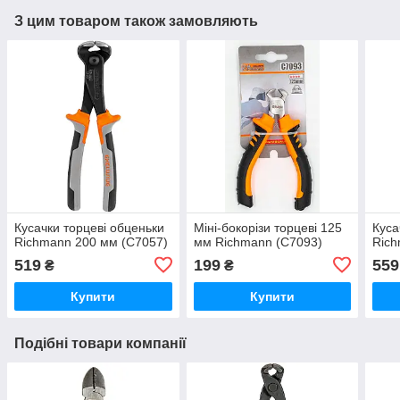
З цим товаром також замовляють
Кусачки торцеві обценьки
Міні-бокорізи торцеві 125
Куса
Richmann 200 мм (C7057)
мм Richmann (C7093)
Rich
519
199
559
₴
₴
Купити
Купити
Подібні товари компанії