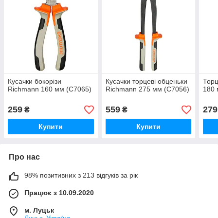
Кусачки бокорізи
Кусачки торцеві обценьки
Торц
Richmann 160 мм (C7065)
Richmann 275 мм (C7056)
180 
259
559
279
₴
₴
Купити
Купити
Про нас
98% позитивних з 213 відгуків за рік
Працює з 10.09.2020
м. Луцьк