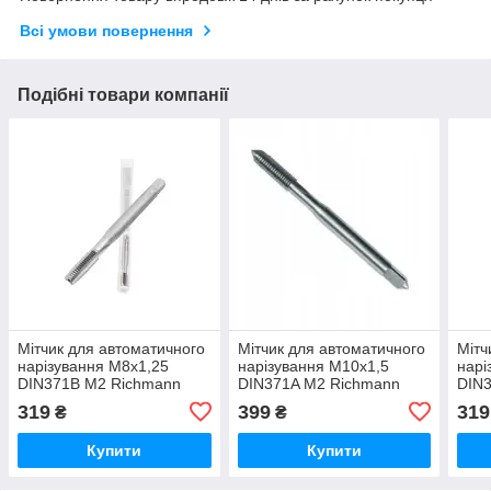
Всі умови повернення
Подібні товари компанії
Мітчик для автоматичного
Мітчик для автоматичного
Мітч
нарізування M8х1,25
нарізування M10х1,5
нарі
DIN371B М2 Richmann
DIN371A М2 Richmann
DIN
(C8985)
(C9027)
(C89
319
399
319
₴
₴
Купити
Купити