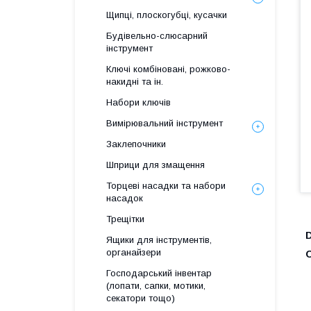
Щипці, плоскогубці, кусачки
Будівельно-слюсарний
інструмент
Ключі комбіновані, рожково-
накидні та ін.
Набори ключів
Вимірювальний інструмент
Заклепочники
Шприци для змащення
Торцеві насадки та набори
насадок
Трещітки
D
Ящики для інструментів,
органайзери
О
Господарський інвентар
(лопати, сапки, мотики,
секатори тощо)