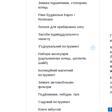
Знімачі підшипників, стопорних
кілець
Рівні будівельні Kapro /
Richmann
Лопати для прибирання снігу
Засоби індивіддуального
П
захисту
к
З'єднувальний інструмент
І
е
Набори аксесуарів
Л
(ущільнюючих кілець, шплінтів,
я
шайб)
м
Інспекційний магнітний
інструмент
К
Знімачі автомобільних
з
фільтрів
Я
з
Подйомники, лебідки, талі
Садовий інструмент
Ключі імбусові