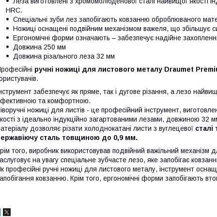
Леза виготовлені з хромомолібденової сталі найвищої якості і
HRC.
Спеціальні зуби лез запобігають ковзанню оброблюваного мате
Ножиці оснащені подвійним механізмом важеля, що збільшує с
Ергономічні форми означають – забезпечує надійне захопленн
Довжина 250 мм
Довжина різального леза 32 мм
рофесійні
ручні ножиці для листового металу Draumet Prem
ористувачів.
нструмент забезпечує як пряме, так і дугове різання, а лезо найви
фективною та комфортною.
іворучні ножиці для листів - це професійний інструмент, виготовле
кості з ідеально індукційно загартованими лезами, довжиною 32 м
атеріалу дозволяє різати холоднокатані листи з вуглецевої
сталі 
нержавіючу сталь товщиною до 0,9 мм.
рім того, виробник використовував подвійний важільний механізм 
аслуговує на увагу спеціальне зубчасте лезо, яке запобігає ковзан
к професійні ручні ножиці для листового металу, інструмент осна
апобігання ковзанню. Крім того, ергономічні форми запобігають втом