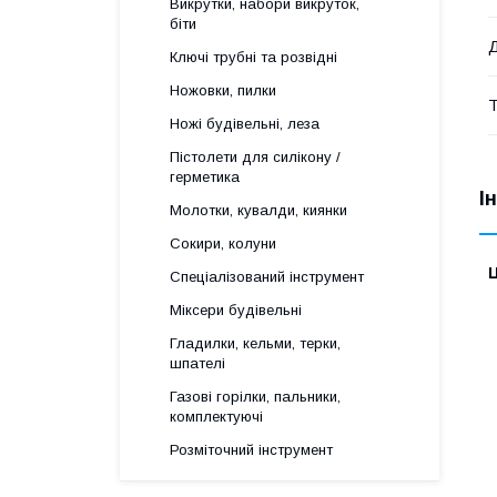
Викрутки, набори викруток,
біти
Д
Ключі трубні та розвідні
Ножовки, пилки
Т
Ножі будівельні, леза
Пістолети для силікону /
герметика
І
Молотки, кувалди, киянки
Сокири, колуни
Ц
Спеціалізований інструмент
Міксери будівельні
Гладилки, кельми, терки,
шпателі
Газові горілки, пальники,
комплектуючі
Розміточний інструмент