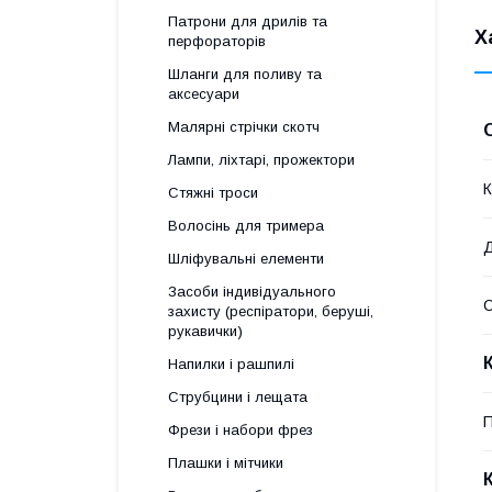
Патрони для дрилів та
Х
перфораторів
Шланги для поливу та
аксесуари
Малярні стрічки скотч
Лампи, ліхтарі, прожектори
К
Стяжні троси
Волосінь для тримера
Д
Шліфувальні елементи
Засоби індивідуального
захисту (респіратори, беруші,
рукавички)
Напилки і рашпилі
Струбцини і лещата
П
Фрези і набори фрез
Плашки і мітчики