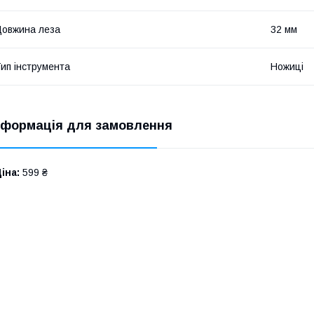
овжина леза
32 мм
ип інструмента
Ножиці
нформація для замовлення
іна:
599 ₴