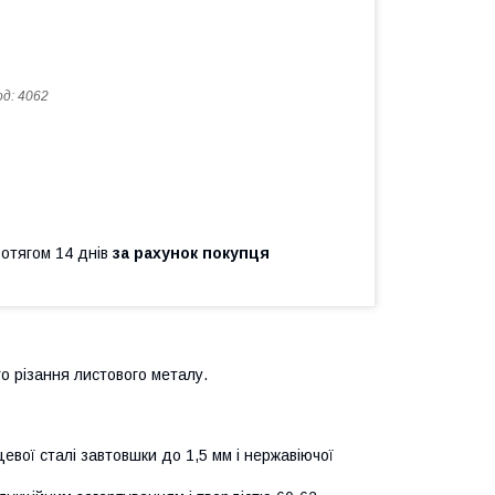
од:
4062
ротягом 14 днів
за рахунок покупця
го різання листового металу.
евої сталі завтовшки до 1,5 мм і нержавіючої