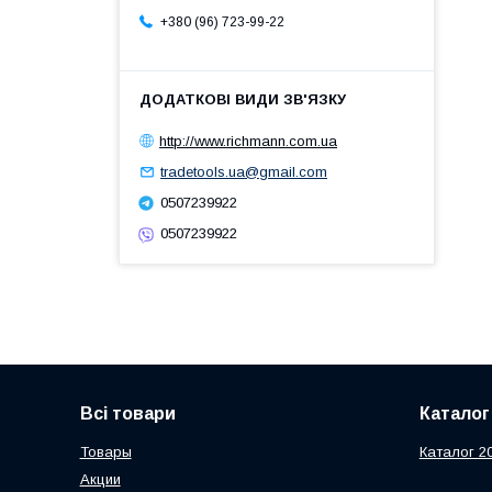
+380 (96) 723-99-22
http://www.richmann.com.ua
tradetools.ua@gmail.com
0507239922
0507239922
Всі товари
Каталог
Товары
Каталог 2
Акции