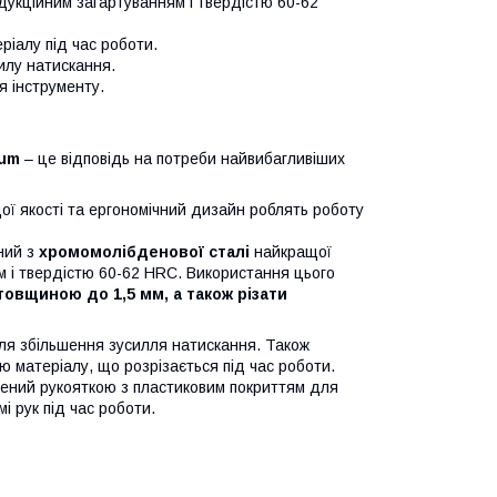
ндукційним загартуванням і твердістю 60-62
ріалу під час роботи.
илу натискання.
я інструменту.
ium
– це відповідь на потреби найвибагливіших
щої якості та ергономічний дизайн роблять роботу
ний з
хромомолібденової сталі
найкращої
м і твердістю 60-62 HRC. Використання цього
товщиною до 1,5 мм, а також різати
для збільшення зусилля натискання. Також
ню матеріалу, що розрізається під час роботи.
щений рукояткою з пластиковим покриттям для
і рук під час роботи.