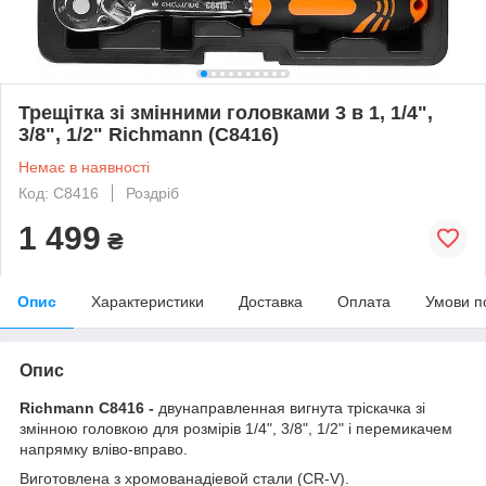
Трещітка зі змінними головками 3 в 1, 1/4",
3/8", 1/2" Richmann (C8416)
Немає в наявності
Код: C8416
Роздріб
1 499
₴
Опис
Характеристики
Доставка
Оплата
Умови п
Опис
Richmann C8416 -
двунаправленная вигнута тріскачка зі
змінною головкою для розмірів 1/4", 3/8", 1/2" і перемикачем
напрямку вліво-вправо.
Виготовлена з хромованадіевой стали (CR-V).