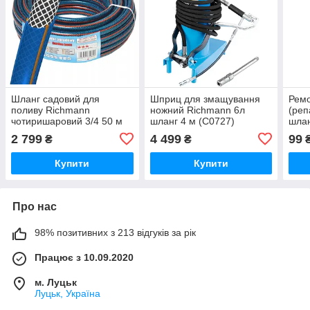
Шланг садовий для
Шприц для змащування
Ремо
поливу Richmann
ножний Richmann 6л
(реп
чотиришаровий 3/4 50 м
шланг 4 м (C0727)
шлан
(C5064)
алюм
2 799
4 499
99
₴
₴
Купити
Купити
Про нас
98% позитивних з 213 відгуків за рік
Працює з 10.09.2020
м. Луцьк
Луцьк, Україна