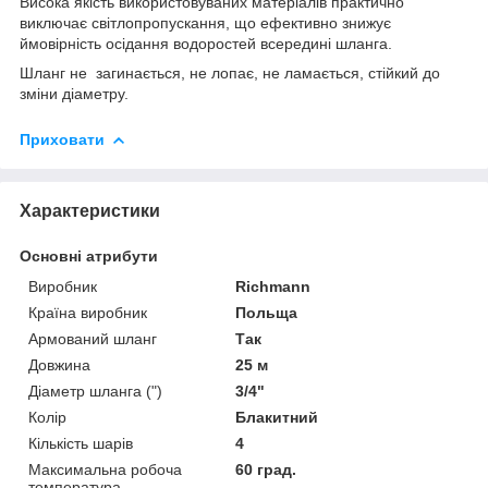
Висока якість використовуваних матеріалів практично
виключає світлопропускання, що ефективно знижує
ймовірність осідання водоростей всередині шланга.
Шланг не загинається, не лопає, не ламається, стійкий до
зміни діаметру.
Приховати
Характеристики
Основні атрибути
Виробник
Richmann
Країна виробник
Польща
Армований шланг
Так
Довжина
25 м
Діаметр шланга (")
3/4"
Колір
Блакитний
Кількість шарів
4
Максимальна робоча
60 град.
температура