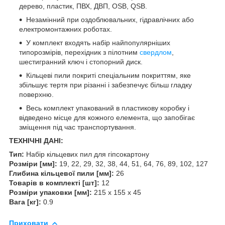
дерево, пластик, ПВХ, ДВП, OSB, QSB.
Незамінний при оздоблювальних, гідравлічних або
електромонтажних роботах.
У комплект входять набір найпопулярніших
типорозмірів, перехідник з пілотним
свердлом
,
шестигранний ключ і стопорний диск.
Кільцеві пили покриті спеціальним покриттям, яке
збільшує тертя при різанні і забезпечує більш гладку
поверхню.
Весь комплект упакований в пластикову коробку і
відведено місце для кожного елемента, що запобігає
зміщення під час транспортування.
ТЕХНІЧНІ ДАНІ:
Тип:
Набір кільцевих пил для гіпсокартону
Розміри [мм]:
19, 22, 29, 32, 38, 44, 51, 64, 76, 89, 102, 127
Глибина кільцевої пили [мм]:
26
Товарів в комплекті [шт]:
12
Розміри упаковки [мм]:
215 x 155 x 45
Вага [кг]:
0.9
Приховати