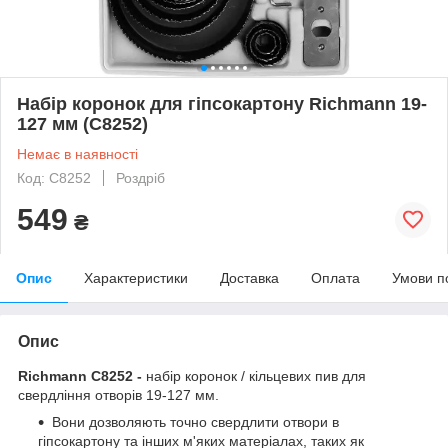
Набір коронок для гіпсокартону Richmann 19-
127 мм (C8252)
Немає в наявності
Код: C8252
Роздріб
549
₴
Опис
Характеристики
Доставка
Оплата
Умови п
Опис
Richmann C8252 -
набір коронок / кільцевих пив для
свердління отворів 19-127 мм.
Вони дозволяють точно свердлити отвори в
гіпсокартону та інших м'яких матеріалах, таких як