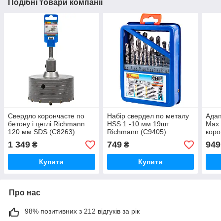
Подібні товари компанії
Свердло корончасте по
Набір свердел по металу
Адап
бетону і цеглі Richmann
HSS 1 -10 мм 19шт
Max 
120 мм SDS (C8263)
Richmann (C9405)
коро
мм R
1 349
749
949
₴
₴
Купити
Купити
Про нас
98% позитивних з 212 відгуків за рік