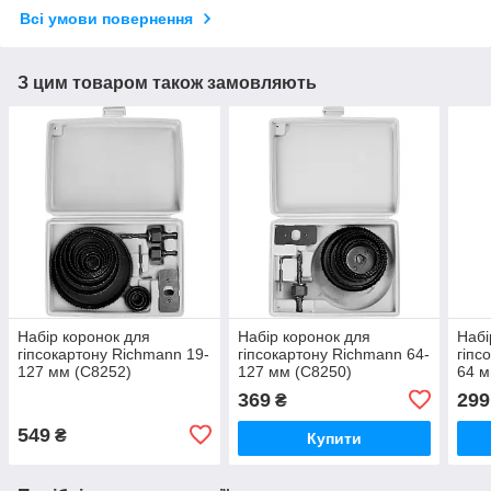
Всі умови повернення
З цим товаром також замовляють
Набір коронок для
Набір коронок для
Набі
гіпсокартону Richmann 19-
гіпсокартону Richmann 64-
гіпс
127 мм (C8252)
127 мм (C8250)
64 м
369
299
₴
549
₴
Купити