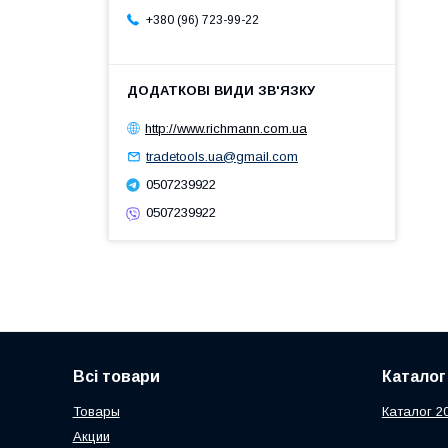
+380 (96) 723-99-22
http://www.richmann.com.ua
tradetools.ua@gmail.com
0507239922
0507239922
Всі товари
Каталог
Товары
Каталог 2
Акции