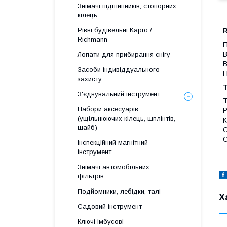
Знімачі підшипників, стопорних
кілець
Рівні будівельні Kapro /
Richmann
П
В
Лопати для прибирання снігу
В
Засоби індивіддуального
П
захисту
Т
З'єднувальний інструмент
Т
Набори аксесуарів
Р
(ущільнюючих кілець, шплінтів,
К
шайб)
С
С
Інспекційний магнітний
інструмент
Знімачі автомобільних
фільтрів
Подйомники, лебідки, талі
Х
Садовий інструмент
Ключі імбусові