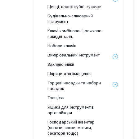
Щипці, плоскогубці, кусачки
Будівельно-слюсарний
інструмент
Ключі комбіновані, рожково-
накидні та ін.
Набори ключів
Вимірювальний інструмент
Заклепочники
Шприци для змащення
Торцеві насадки та набори
насадок
Трещітки
Ящики для інструментів,
органайзери
Господарський інвентар
(лопати, сапки, мотики,
секатори тощо)