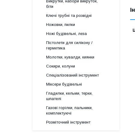
Викрутки, набори викруток,
біти
І
Ключі трубні та розвідні
Ножовки, пилки
Ц
Ножі будівельні, леза
Пістолети для силікону /
герметика
Молотки, кувалди, киянки
Сокири, колуни
Спеціалізований інструмент
Міксери будівельні
Гладилки, кельми, терки,
шпателі
Газові горілки, пальники,
комплектуючі
Розміточний інструмент