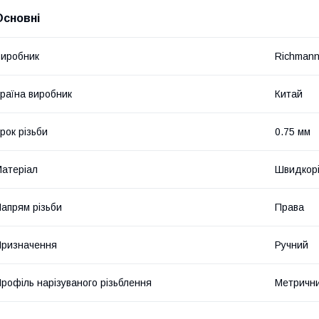
Основні
иробник
Richman
раїна виробник
Китай
рок різьби
0.75 мм
атеріал
Швидкорі
апрям різьби
Права
ризначення
Ручний
рофіль нарізуваного різьблення
Метричн