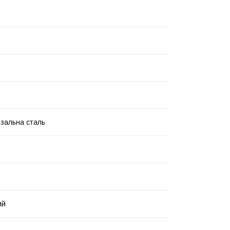
n
зальна сталь
ий