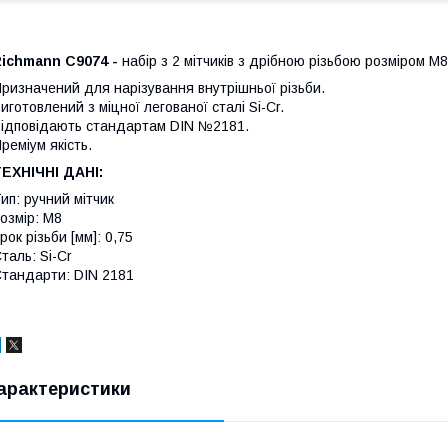
Richmann C9074 -
набір з 2 мітчиків з дрібною різьбою розміром M8
ризначений для нарізування внутрішньої різьби.
иготовлений з міцної легованої сталі Si-Cr.
ідповідають стандартам DIN №2181.
реміум якість.
ЕХНІЧНІ ДАНІ:
ип: ручний мітчик
озмір: M8
рок різьби [мм]: 0,75
таль: Si-Cr
тандарти: DIN 2181
арактеристики