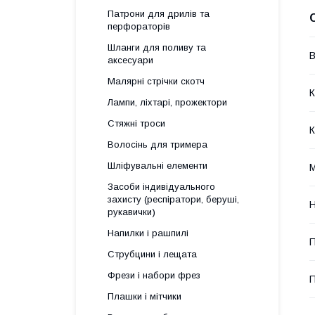
Патрони для дрилів та
перфораторів
Шланги для поливу та
В
аксесуари
Малярні стрічки скотч
К
Лампи, ліхтарі, прожектори
Стяжні троси
К
Волосінь для тримера
Шліфувальні елементи
М
Засоби індивідуального
захисту (респіратори, беруші,
Н
рукавички)
Напилки і рашпилі
П
Струбцини і лещата
Фрези і набори фрез
П
Плашки і мітчики