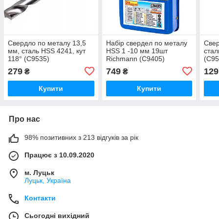
Свердло по металу 13,5
Набір свердел по металу
Свер
мм, сталь HSS 4241, кут
HSS 1 -10 мм 19шт
стал
118° (C9535)
Richmann (C9405)
(C95
279
749
129
₴
₴
Купити
Купити
Про нас
98% позитивних з 213 відгуків за рік
Працює з 10.09.2020
м. Луцьк
Луцьк, Україна
Контакти
Сьогодні вихідний