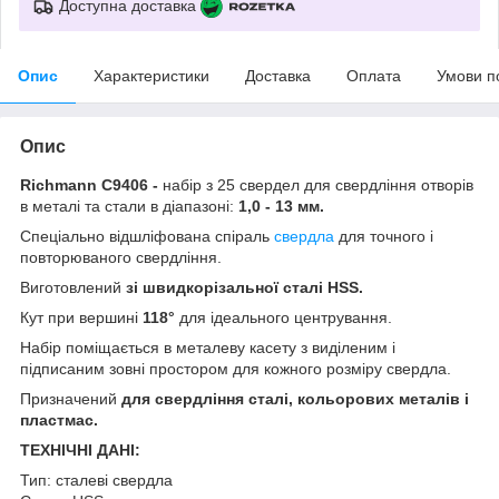
Доступна доставка
Опис
Характеристики
Доставка
Оплата
Умови п
Опис
Richmann C9406 -
набір з 25 свердел для свердління отворів
в металі та стали в діапазоні:
1,0 - 13 мм.
Спеціально відшліфована спіраль
свердла
для точного і
повторюваного свердління.
Виготовлений
зі швидкорізальної сталі HSS.
Кут при вершині
118°
для ідеального центрування.
Набір поміщається в металеву касету з виділеним і
підписаним зовні простором для кожного розміру свердла.
Призначений
для свердління сталі, кольорових металів і
пластмас.
ТЕХНІЧНІ ДАНІ:
Тип: сталеві свердла