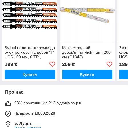
Змінні полотна-пилочки до
Метр складний
Змін
електро-лобзика дерев “T”
дерев'яний Richmann 200
елек
HCS 100 мм, 6 TPI,
см (C1342)
HCS 
прямий різ, 5 ел.,
швид
189
259
189
₴
₴
Richmann (C2126)
Rich
Купити
Купити
Про нас
98% позитивних з 212 відгуків за рік
Працює з 10.09.2020
м. Луцьк
Луцьк, Україна