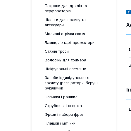
Патрони для дрилів та
перфораторів
Шланги для поливу та
Х
аксесуари
Малярні стрічки скотч
Лампи, ліхтарі, прожектори
Стяжні троси
Волосінь для тримера
В
Шліфувальні елементи
Засоби індивідуального
захисту (респіратори, беруші,
рукавички)
І
Напилки і рашпилі
Струбцини і лещата
Ц
Фрези і набори фрез
Плашки і мітчики