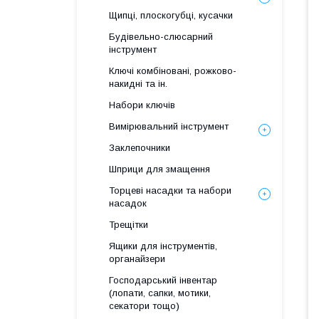
Щипці, плоскогубці, кусачки
Будівельно-слюсарний
інструмент
Ключі комбіновані, рожково-
накидні та ін.
Набори ключів
Вимірювальний інструмент
Заклепочники
Шприци для змащення
Торцеві насадки та набори
насадок
Трещітки
Ящики для інструментів,
органайзери
Господарський інвентар
(лопати, сапки, мотики,
секатори тощо)