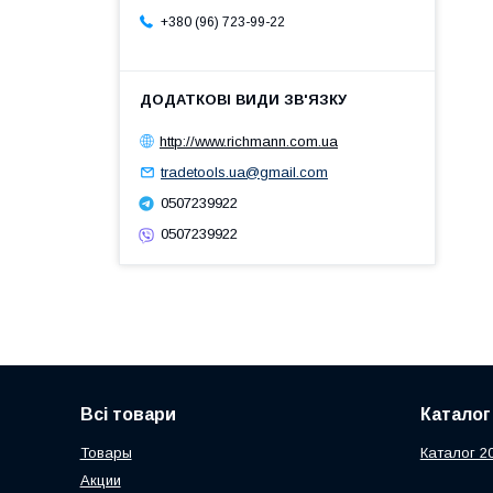
+380 (96) 723-99-22
http://www.richmann.com.ua
tradetools.ua@gmail.com
0507239922
0507239922
Всі товари
Каталог
Товары
Каталог 2
Акции