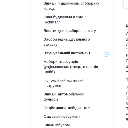
Знімачі підшипників, стопорних
кілець
Рівні будівельні Kapro /
Richmann
Лопати для прибирання снігу
Д
В
Засоби індивіддуального
Д
захисту
П
З'єднувальний інструмент
Л
С
Набори аксесуарів
В
(ущільнюючих кілець, шплінтів,
Н
шайб)
Інспекційний магнітний
інструмент
Т
Д
Знімачі автомобільних
К
фільтрів
М
Подйомники, лебідки, талі
Т
Р
Садовий інструмент
В
Ключі імбусові