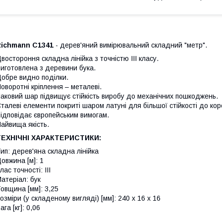
Richmann C1341
- дерев'яний вимірювальний складний "метр".
востороння складна лінійка з точністю III класу.
иготовлена з деревини бука.
обре видно поділки.
оворотні кріплення – металеві.
аковий шар підвищує стійкість виробу до механічних пошкоджень.
талеві елементи покриті шаром латуні для більшої стійкості до коро
ідповідає європейським вимогам.
айвища якість.
ТЕХНІЧНІ ХАРАКТЕРИСТИКИ:
ип: дерев'яна складна лінійка
овжина [м]: 1
лас точності: III
атеріал: бук
овщина [мм]: 3,25
озміри (у складеному вигляді) [мм]: 240 x 16 x 16
ага [кг]: 0,06