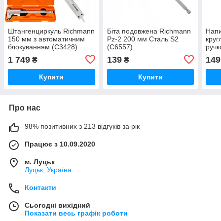
Штангенциркуль Richmann
Біта подовжена Richmann
Напи
150 мм з автоматичним
Pz-2 200 мм Cталь S2
круг
блокуванням (C3428)
(C6557)
ручк
(C49
1 749
139
149
₴
₴
Купити
Купити
Про нас
98% позитивних з 213 відгуків за рік
Працює з 10.09.2020
м. Луцьк
Луцьк, Україна
Контакти
Сьогодні вихідний
Показати весь графік роботи