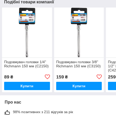
Подібні товари компанії
Подовжувач головки 1/4"
Подовжувач головки 3/8"
Подо
Richmann 150 мм (C2150)
Richmann 150 мм (C3150)
1/2"
(C42
89
159
259
₴
₴
Купити
Купити
Про нас
98% позитивних з 211 відгуків за рік