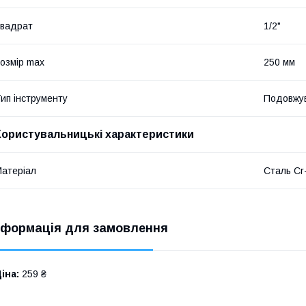
вадрат
1/2"
озмір max
250 мм
ип інструменту
Подовжу
Користувальницькі характеристики
атеріал
Сталь Cr
нформація для замовлення
іна:
259 ₴