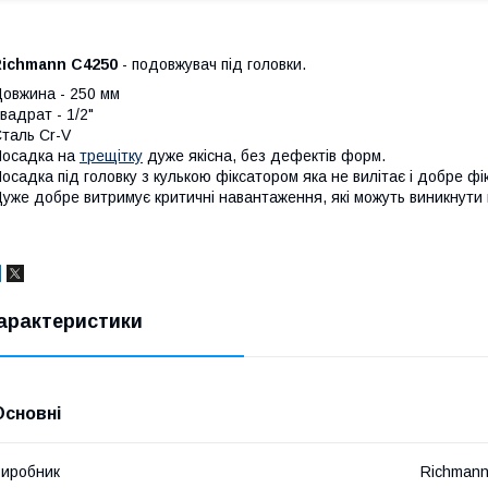
Richmann C4250
- подовжувач під головки.
овжина - 250 мм
вадрат - 1/2"
таль Cr-V
Посадка на
трещітку
дуже якісна, без дефектів форм.
осадка під головку з кулькою фіксатором яка не вилітає і добре фік
уже добре витримує критичні навантаження, які можуть виникнути в
арактеристики
Основні
иробник
Richman