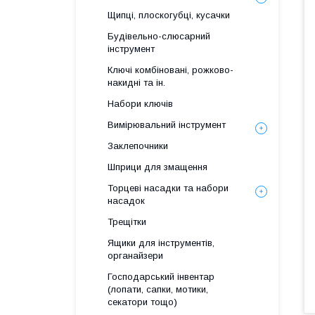
Щипці, плоскогубці, кусачки
Будівельно-слюсарний
інструмент
Ключі комбіновані, рожково-
накидні та ін.
Набори ключів
Вимірювальний інструмент
Заклепочники
Шприци для змащення
Торцеві насадки та набори
насадок
Трещітки
Ящики для інструментів,
органайзери
Господарський інвентар
(лопати, сапки, мотики,
секатори тощо)