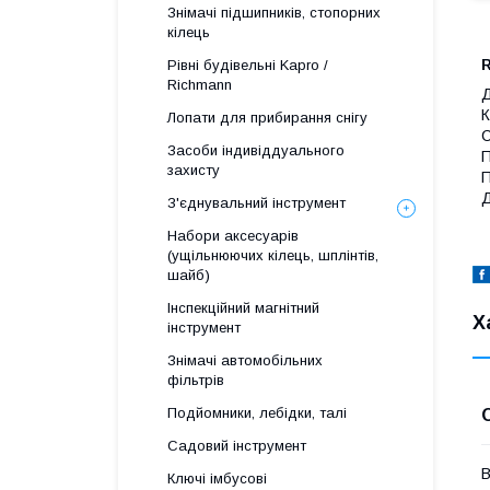
Знімачі підшипників, стопорних
кілець
Рівні будівельні Kapro /
Richmann
Д
К
Лопати для прибирання снігу
С
Засоби індивіддуального
захисту
П
Д
З'єднувальний інструмент
Набори аксесуарів
(ущільнюючих кілець, шплінтів,
шайб)
Інспекційний магнітний
Х
інструмент
Знімачі автомобільних
фільтрів
Подйомники, лебідки, талі
Садовий інструмент
В
Ключі імбусові