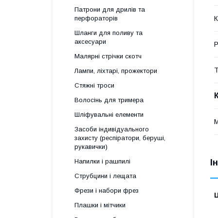
Патрони для дрилів та
К
перфораторів
Шланги для поливу та
аксесуари
Р
Малярні стрічки скотч
Т
Лампи, ліхтарі, прожектори
Стяжні троси
Волосінь для тримера
Шліфувальні елементи
М
Засоби індивідуального
захисту (респіратори, беруші,
рукавички)
І
Напилки і рашпилі
Струбцини і лещата
Фрези і набори фрез
Ц
Плашки і мітчики