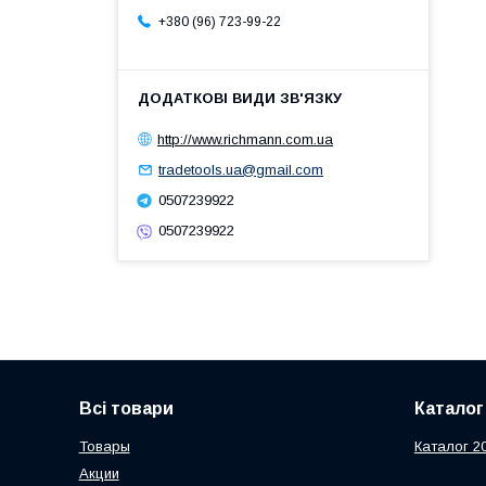
+380 (96) 723-99-22
http://www.richmann.com.ua
tradetools.ua@gmail.com
0507239922
0507239922
Всі товари
Каталог
Товары
Каталог 2
Акции