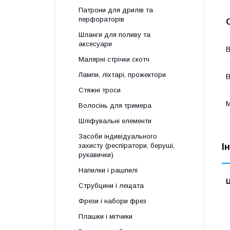
Патрони для дрилів та
перфораторів
Шланги для поливу та
аксесуари
В
Малярні стрічки скотч
Лампи, ліхтарі, прожектори
В
Стяжні троси
М
Волосінь для тримера
Шліфувальні елементи
Засоби індивідуального
І
захисту (респіратори, беруші,
рукавички)
Напилки і рашпилі
Ц
Струбцини і лещата
Фрези і набори фрез
Плашки і мітчики