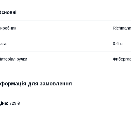
Основні
иробник
Richman
ага
0.6 кг
атеріал ручки
Фибергл
нформація для замовлення
іна:
729 ₴