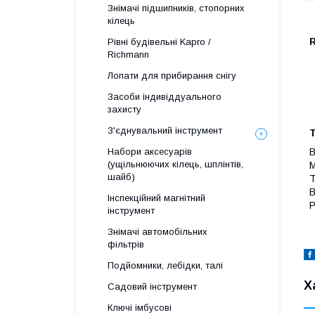
Знімачі підшипників, стопорних
кілець
Рівні будівельні Kapro /
Richmann
Лопати для прибирання снігу
Засоби індивіддуального
захисту
З'єднувальний інструмент
В
Набори аксесуарів
(ущільнюючих кілець, шплінтів,
М
шайб)
Т
В
Інспекційний магнітний
Р
інструмент
Знімачі автомобільних
фільтрів
Подйомники, лебідки, талі
Х
Садовий інструмент
Ключі імбусові