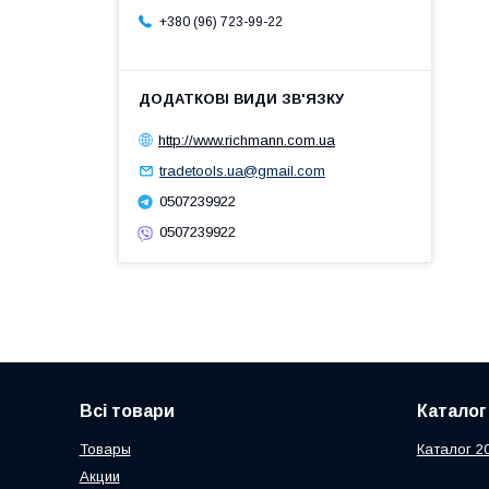
+380 (96) 723-99-22
http://www.richmann.com.ua
tradetools.ua@gmail.com
0507239922
0507239922
Всі товари
Каталог
Товары
Каталог 2
Акции