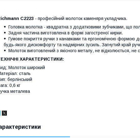
Richmann C2223
- професійний молоток каменяря укладчика.
Головка молотка - квадратна з додатковими зубчиками, що пол
Задня частина виготовлена в формі загостреної кирки.
Гумове покриття ручки з канавками та ергономічною формою до
будь-якого дискомфорту та надмірних зусиль. Загнутий край ручк
Молоток виготовлений з якісного металу, не відколюється, не 
ТЕХНІЧНІ ХАРАКТЕРИСТИКИ:
ид; Молоток широкий
атеріал: сталь
ип: берлінський
ага: 0,6 кг
учка металева
арактеристики