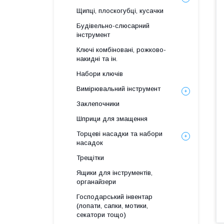
Щипці, плоскогубці, кусачки
Будівельно-слюсарний
інструмент
Ключі комбіновані, рожково-
накидні та ін.
Набори ключів
Вимірювальний інструмент
Заклепочники
Шприци для змащення
Торцеві насадки та набори
насадок
Трещітки
Ящики для інструментів,
органайзери
Господарський інвентар
(лопати, сапки, мотики,
секатори тощо)