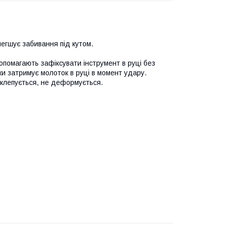
егшує забивання під кутом.
помагають зафіксувати інструмент в руці без
и затримує молоток в руці в момент удару.
склепується, не деформується.