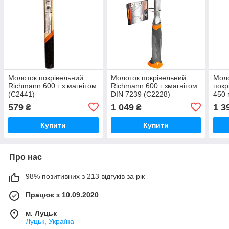
Молоток покрівельний
Молоток покрівельний
Моло
Richmann 600 г з магнітом
Richmann 600 г змагнітом
покр
(C2441)
DIN 7239 (C2228)
450 
579
1 049
1 3
₴
₴
Купити
Купити
Про нас
98% позитивних з 213 відгуків за рік
Працює з 10.09.2020
м. Луцьк
Луцьк, Україна