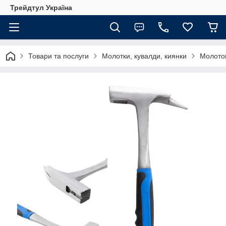
Трейдтул Україна
Товари та послуги
Молотки, кувалди, киянки
Молоток