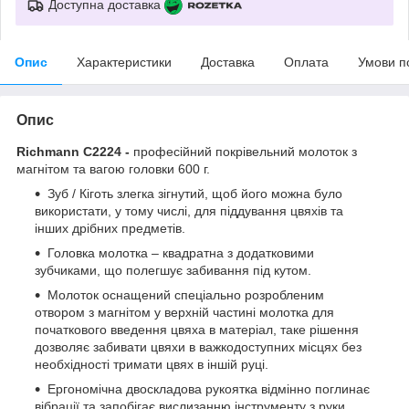
Доступна доставка
Опис
Характеристики
Доставка
Оплата
Умови п
Опис
Richmann C2224 -
професійний покрівельний молоток з
магнітом та вагою головки 600 г.
Зуб / Кіготь злегка зігнутий, щоб його можна було
використати, у тому числі, для піддування цвяхів та
інших дрібних предметів.
Головка молотка – квадратна з додатковими
зубчиками, що полегшує забивання під кутом.
Молоток оснащений спеціально розробленим
отвором з магнітом у верхній частині молотка для
початкового введення цвяха в матеріал, таке рішення
дозволяє забивати цвяхи в важкодоступних місцях без
необхідності тримати цвях в іншій руці.
Ергономічна двоскладова рукоятка відмінно поглинає
вібрації та запобігає вислизанню інструменту з руки.