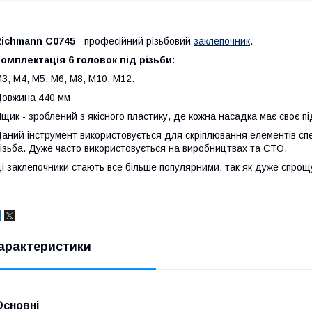
Richmann C0745
- професійний різьбовий
заклепочник
.
омплектація 6 головок під різьби:
3, М4, М5, М6, М8, М10, М12.
овжина 440 мм
щик - зроблений з якісного пластику, де кожна насадка має своє пі
аний інструмент використовується для скріплювання елементів спе
ізьба. Дуже часто використовується на виробництвах та СТО.
і заклепочники стають все більше популярними, так як дуже спрощ
арактеристики
Основні