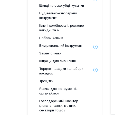
Щипці, плоскогубці, кусачки
Будівельно-слюсарний
інструмент
Ключі комбіновані, рожково-
накидні та ін.
Набори ключів
Вимірювальний інструмент
Заклепочники
Шприци для змащення
Торцеві насадки та набори
насадок
Трещітки
Ящики для інструментів,
органайзери
Господарський інвентар
(лопати, сапки, мотики,
секатори тощо)