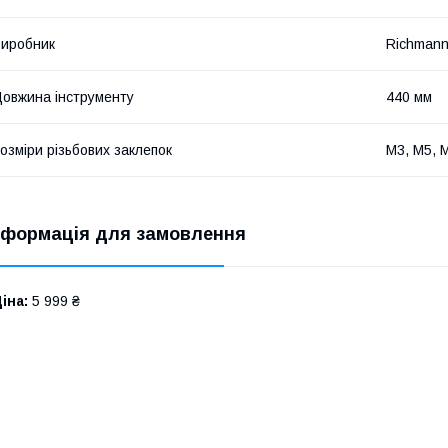
иробник
Richman
овжина інструменту
440 мм
озміри різьбових заклепок
M3, M5, 
нформація для замовлення
іна:
5 999 ₴