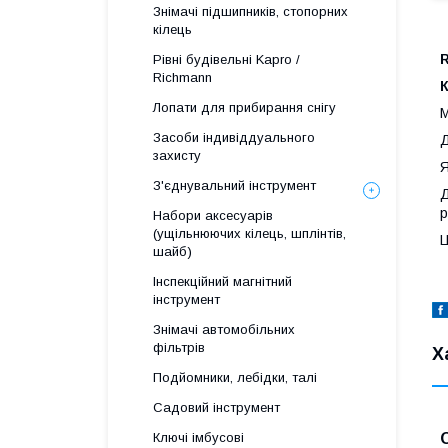
Знімачі підшипників, стопорних
кілець
Рівні будівельні Kapro /
Richmann
К
Лопати для прибирання снігу
М
Засоби індивіддуального
Д
захисту
Я
З'єднувальний інструмент
Д
р
Набори аксесуарів
(ущільнюючих кілець, шплінтів,
Ц
шайб)
Інспекційний магнітний
інструмент
Знімачі автомобільних
фільтрів
Х
Подйомники, лебідки, талі
Садовий інструмент
Ключі імбусові