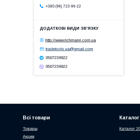
+380 (96) 723-99-22
http://www.richmann.com.ua
tradetools.ua@gmail.com
0507239922
0507239922
Всі товари
Каталог
Товары
Каталог 2
Акции