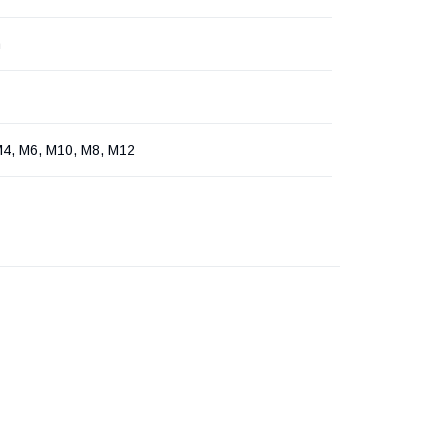
n
M4, M6, M10, M8, M12