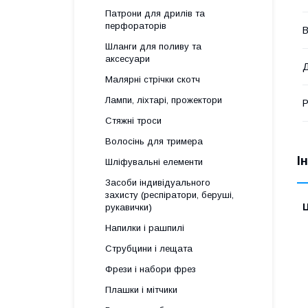
Патрони для дрилів та
перфораторів
В
Шланги для поливу та
аксесуари
Д
Малярні стрічки скотч
Лампи, ліхтарі, прожектори
Р
Стяжні троси
Волосінь для тримера
І
Шліфувальні елементи
Засоби індивідуального
захисту (респіратори, беруші,
Ц
рукавички)
Напилки і рашпилі
Струбцини і лещата
Фрези і набори фрез
Плашки і мітчики